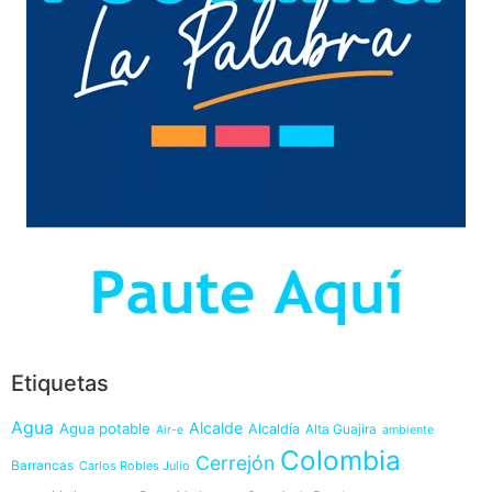
Etiquetas
Agua
Alcalde
Agua potable
Alcaldía
Alta Guajira
Air-e
ambiente
Colombia
Cerrejón
Barrancas
Carlos Robles Julio