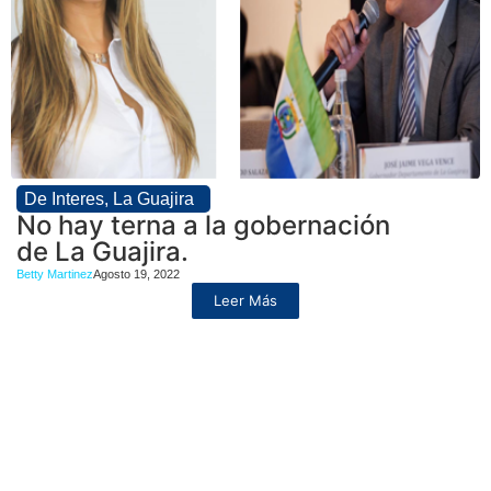
De Interes
,
La Guajira
No hay terna a la gobernación
de La Guajira.
Betty Martinez
Agosto 19, 2022
Leer Más