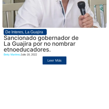
De Interes
,
La Guajira
Sancionado gobernador de
La Guajira por no nombrar
etnoeducadores.
Betty Martinez
Julio 18, 2022
Leer Más