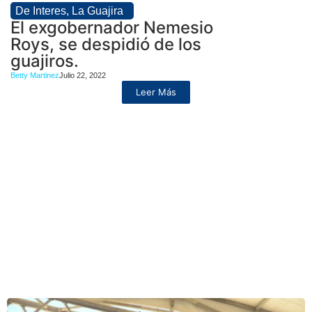
De Interes
,
La Guajira
El exgobernador Nemesio
Roys, se despidió de los
guajiros.
Betty Martinez
Julio 22, 2022
Leer Más