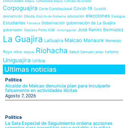
comunidades wayuu
Comunidad wayuu
Consejo de Estado
Corpoguajira
Covid-19
Corte Constitucional
Covid19
elecciones
desnutrición
educación
Dibulla
Esepgua
Distrito de Riohacha
Estudiantes
gobernación de La Guajira
Gobernación
Fonseca
José Ramiro Bermúdez
gobernador
Gustavo Petro
ICBF
investigación
La Guajira
Maicao
Manaure
LaGuajira
Nemesio
Riohacha
Roys
Salud
turismo
niños wayuu
Samuel Lanao
Uniguajira
Uribia
Ultimas noticias
Politica
Alcalde de Maicao denuncia plan para inculparlo
falsamente en actividades ilícitas
Agosto 7, 2026
Politica
La Sala Especial de Seguimiento ordena acciones
urgentes para garantizar agua potable a la niñez