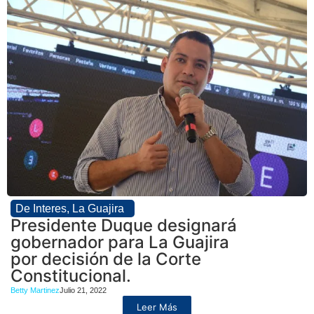
De Interes
,
La Guajira
Presidente Duque designará
gobernador para La Guajira
por decisión de la Corte
Constitucional.
Betty Martinez
Julio 21, 2022
Leer Más