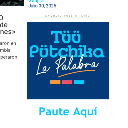
Guajira
Julio 30, 2026
0
ANUNCIO PUBLICITARIO
nte
ones»
aron en
ombia
uperaron