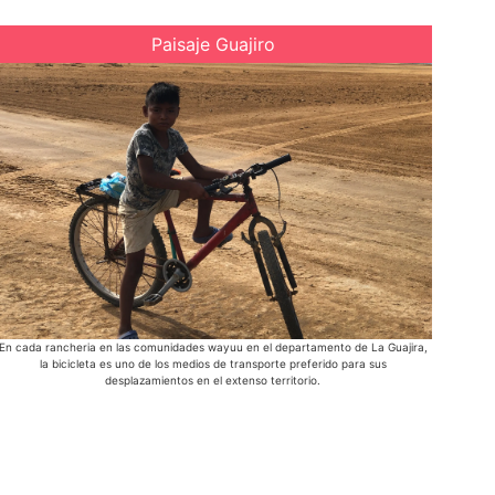
Paisaje Guajiro
En cada rancheria en las comunidades wayuu en el departamento de La Guajira,
Dibull
la bicicleta es uno de los medios de transporte preferido para sus
atardece
desplazamientos en el extenso territorio.