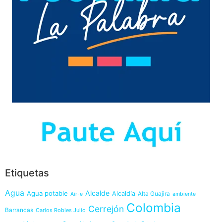
Etiquetas
Agua
Alcalde
Agua potable
Alcaldía
Alta Guajira
Air-e
ambiente
Colombia
Cerrejón
Barrancas
Carlos Robles Julio