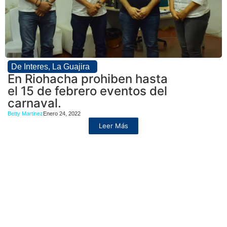
De Interes
,
La Guajira
En Riohacha prohiben hasta
el 15 de febrero eventos del
carnaval.
Betty Martinez
Enero 24, 2022
Leer Más