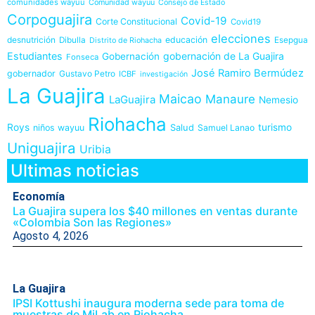
comunidades wayuu
Comunidad wayuu
Consejo de Estado
Corpoguajira
Covid-19
Corte Constitucional
Covid19
elecciones
desnutrición
educación
Dibulla
Esepgua
Distrito de Riohacha
Estudiantes
gobernación de La Guajira
Gobernación
Fonseca
José Ramiro Bermúdez
gobernador
Gustavo Petro
ICBF
investigación
La Guajira
Maicao
Manaure
LaGuajira
Nemesio
Riohacha
Roys
Salud
turismo
niños wayuu
Samuel Lanao
Uniguajira
Uribia
Ultimas noticias
Economía
La Guajira supera los $40 millones en ventas durante
«Colombia Son las Regiones»
Agosto 4, 2026
La Guajira
IPSI Kottushi inaugura moderna sede para toma de
muestras de MiLab en Riohacha