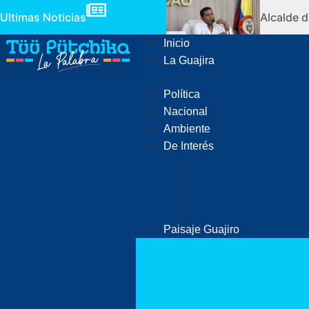
Ultimas Noticias
Alcalde d
Inicio
La Guajira
Judiciales
Política
Nacional
Ambiente
De Interés
Ciencia
Economía
Deportes
Cultura
Paisaje Guajiro