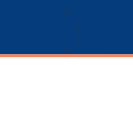
Ambiente
De Interés
Ciencia
Economía
Deportes
Cultura
Paisaje Guajiro