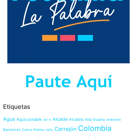
Etiquetas
Agua
Alcalde
Agua potable
Alcaldía
Alta Guajira
Air-e
ambiente
Colombia
Cerrejón
Barrancas
Carlos Robles Julio