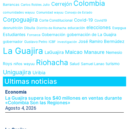
Colombia
Cerrejón
Barrancas
Carlos Robles Julio
comunidades wayuu
Comunidad wayuu
Consejo de Estado
Corpoguajira
Covid-19
Corte Constitucional
Covid19
elecciones
desnutrición
educación
Dibulla
Esepgua
Distrito de Riohacha
Estudiantes
gobernación de La Guajira
Gobernación
Fonseca
José Ramiro Bermúdez
gobernador
Gustavo Petro
ICBF
investigación
La Guajira
Maicao
Manaure
LaGuajira
Nemesio
Riohacha
Roys
Salud
turismo
niños wayuu
Samuel Lanao
Uniguajira
Uribia
Ultimas noticias
Economía
La Guajira supera los $40 millones en ventas durante
«Colombia Son las Regiones»
Agosto 4, 2026