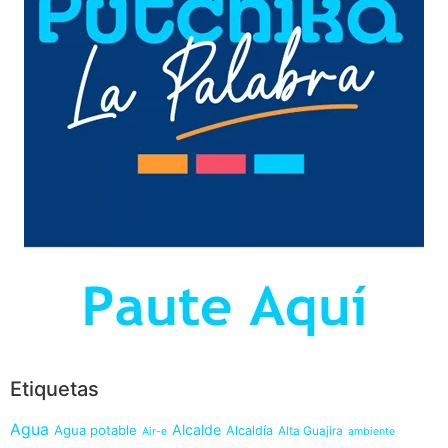
Etiquetas
Agua
Alcalde
Agua potable
Alcaldía
Alta Guajira
Air-e
ambiente