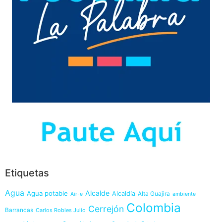
Etiquetas
Agua
Alcalde
Agua potable
Alcaldía
Alta Guajira
Air-e
ambiente
Colombia
Cerrejón
Barrancas
Carlos Robles Julio