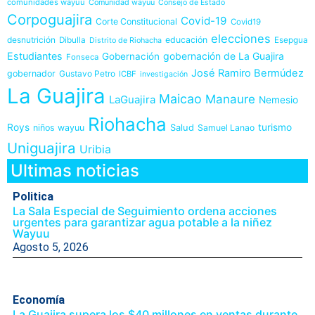
comunidades wayuu
Comunidad wayuu
Consejo de Estado
Corpoguajira
Covid-19
Corte Constitucional
Covid19
elecciones
desnutrición
educación
Dibulla
Esepgua
Distrito de Riohacha
Estudiantes
gobernación de La Guajira
Gobernación
Fonseca
José Ramiro Bermúdez
gobernador
Gustavo Petro
ICBF
investigación
La Guajira
Maicao
Manaure
LaGuajira
Nemesio
Riohacha
Roys
Salud
turismo
niños wayuu
Samuel Lanao
Uniguajira
Uribia
Ultimas noticias
Politica
La Sala Especial de Seguimiento ordena acciones
urgentes para garantizar agua potable a la niñez
Wayuu
Agosto 5, 2026
Economía
La Guajira supera los $40 millones en ventas durante