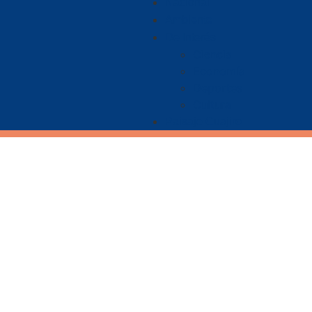
Nacional
Ambiente
De Interés
Ciencia
Economía
Deportes
Cultura
Paisaje Guajiro