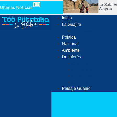
La Sala E
Ultimas Noticias
Wayuu
Inicio
La Guajira
Judiciales
Política
Nacional
Ambiente
De Interés
Ciencia
Economía
Deportes
Cultura
Paisaje Guajiro