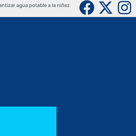
ntizar agua potable a la niñez
La Guaji