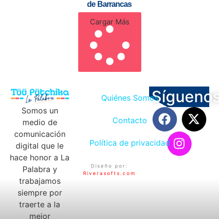
de Barrancas
Cargar Más
Sígueno
Quiénes Somos
Somos un
Contacto
medio de
comunicación
Política de privacidad
digital que le
hace honor a La
Diseño por:
Palabra y
Riverasofts.com
trabajamos
siempre por
traerte a la
mejor