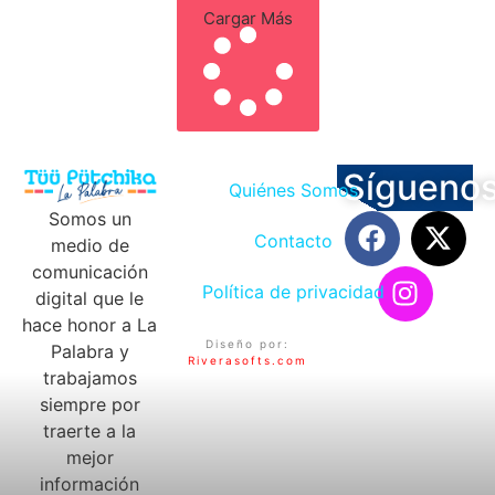
Cargar Más
Sígueno
Quiénes Somos
Somos un
Contacto
medio de
comunicación
Política de privacidad
digital que le
hace honor a La
Diseño por:
Palabra y
Riverasofts.com
trabajamos
siempre por
traerte a la
mejor
información