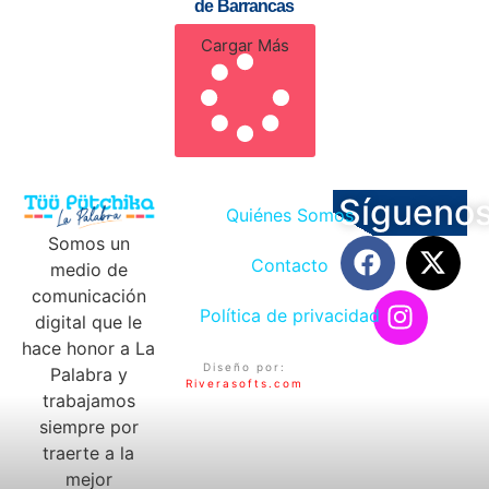
de Barrancas
Cargar Más
Sígueno
Quiénes Somos
Somos un
Contacto
medio de
comunicación
Política de privacidad
digital que le
hace honor a La
Diseño por:
Palabra y
Riverasofts.com
trabajamos
siempre por
traerte a la
mejor