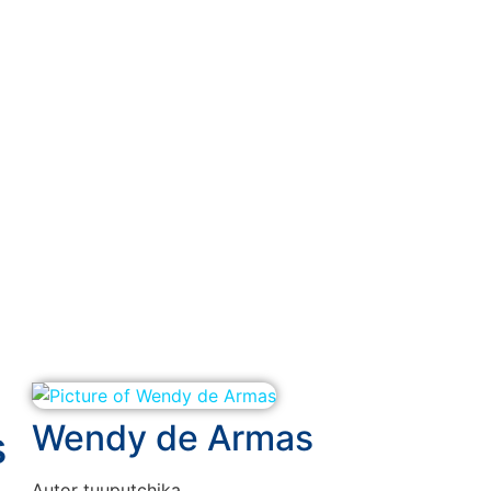
Wendy de Armas
s
Autor tuuputchika