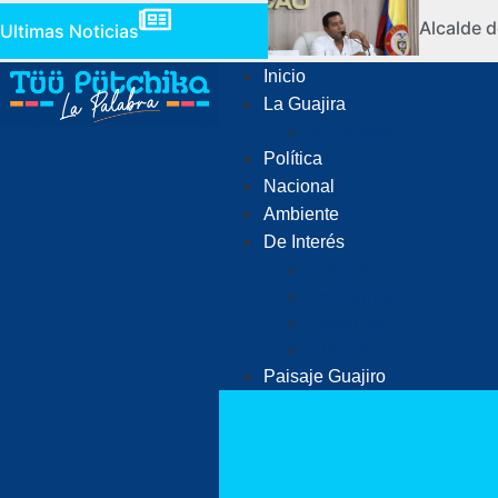
Alcalde d
Ultimas Noticias
Inicio
La Guajira
Judiciales
Política
Nacional
Ambiente
De Interés
Ciencia
Economía
Deportes
Cultura
Paisaje Guajiro