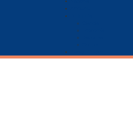
Nacional
Ambiente
De Interés
Ciencia
Economía
Deportes
Cultura
Paisaje Guajiro