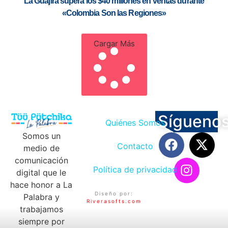
La Guajira supera los $40 millones en ventas durante
«Colombia Son las Regiones»
Cargar Más
Sígueno
Quiénes Somos
Somos un
Contacto
medio de
comunicación
Política de privacidad
digital que le
hace honor a La
Diseño por:
Palabra y
Riverasofts.com
trabajamos
siempre por