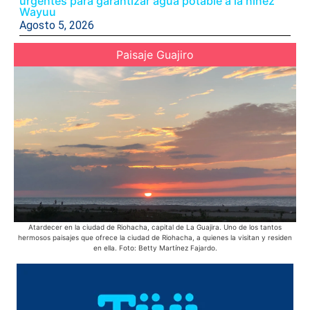
urgentes para garantizar agua potable a la niñez
Wayuu
Agosto 5, 2026
Paisaje Guajiro
Atardecer en la ciudad de Riohacha, capital de La Guajira. Uno de los tantos
La
hermosos paisajes que ofrece la ciudad de Riohacha, a quienes la visitan y residen
sol
en ella. Foto: Betty Martínez Fajardo.