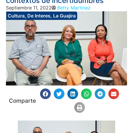
contextos de incertidumbres
Septiembre 11, 2022
Betty Martinez
Cultura
,
De Interes
,
La Guajira
Comparte