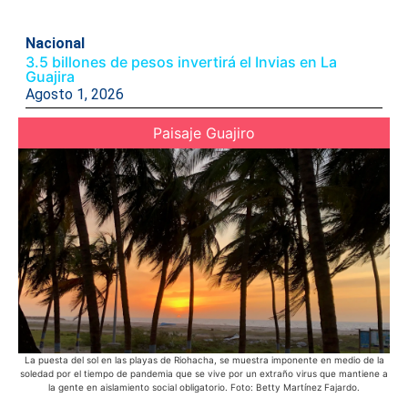
Nacional
3.5 billones de pesos invertirá el Invias en La
Guajira
Agosto 1, 2026
Paisaje Guajiro
La puesta del sol en las playas de Riohacha, se muestra imponente en medio de la
Lo
soledad por el tiempo de pandemia que se vive por un extraño virus que mantiene a
M
la gente en aislamiento social obligatorio. Foto: Betty Martínez Fajardo.
mej