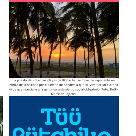
La puesta del sol en las playas de Riohacha, se muestra imponente en
En el cam
medio de la soledad por el tiempo de pandemia que se vive por un extraño
para su 
virus que mantiene a la gente en aislamiento social obligatorio. Foto: Betty
Martínez Fajardo.