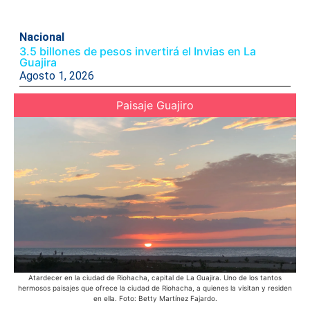
Nacional
3.5 billones de pesos invertirá el Invias en La
Guajira
Agosto 1, 2026
Paisaje Guajiro
Atardecer en la ciudad de Riohacha, capital de La Guajira. Uno de los tantos
Ac
hermosos paisajes que ofrece la ciudad de Riohacha, a quienes la visitan y residen
Azu
en ella. Foto: Betty Martínez Fajardo.
púb
d