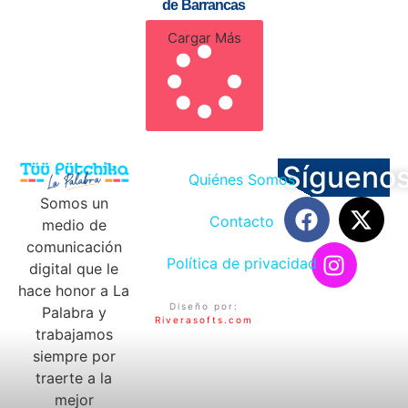
de Barrancas
Cargar Más
Sígueno
Quiénes Somos
Somos un
Contacto
medio de
comunicación
Política de privacidad
digital que le
hace honor a La
Diseño por:
Palabra y
Riverasofts.com
trabajamos
siempre por
traerte a la
mejor