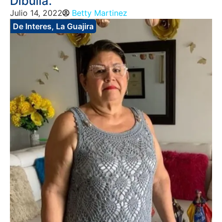
Dibulla.
Julio 14, 2022
Betty Martinez
De Interes
,
La Guajira