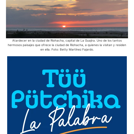
Atardecer en la ciudad de Riohacha, capital de La Guajira. Uno de los tantos
Des
hermosos paisajes que ofrece la ciudad de Riohacha, a quienes la visitan y residen
en ella. Foto: Betty Martínez Fajardo.