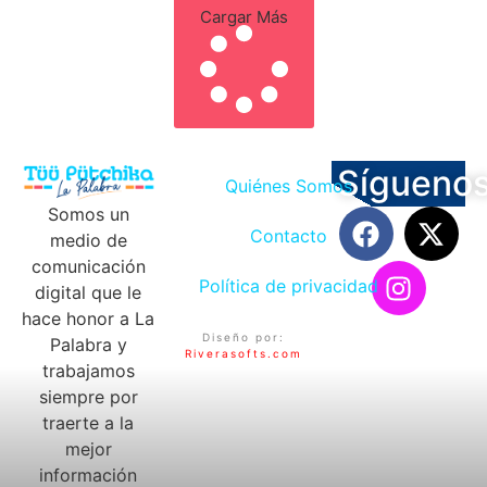
Cargar Más
Sígueno
Quiénes Somos
Somos un
Contacto
medio de
comunicación
Política de privacidad
digital que le
hace honor a La
Diseño por:
Palabra y
Riverasofts.com
trabajamos
siempre por
traerte a la
mejor
información