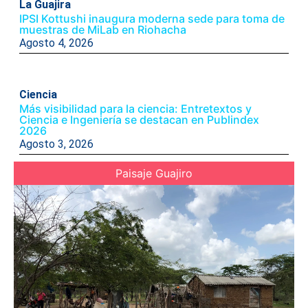
La Guajira
IPSI Kottushi inaugura moderna sede para toma de
muestras de MiLab en Riohacha
Agosto 4, 2026
Ciencia
Más visibilidad para la ciencia: Entretextos y
Ciencia e Ingeniería se destacan en Publindex
2026
Agosto 3, 2026
Paisaje Guajiro