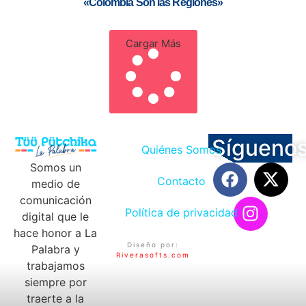
«Colombia Son las Regiones»
Cargar Más
Sígueno
Quiénes Somos
Somos un
Contacto
medio de
comunicación
Política de privacidad
digital que le
hace honor a La
Diseño por:
Palabra y
Riverasofts.com
trabajamos
siempre por
traerte a la