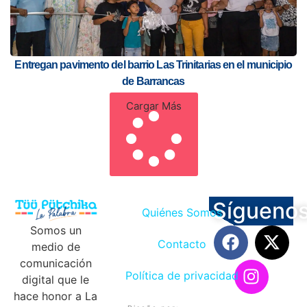
Entregan pavimento del barrio Las Trinitarias en el municipio
de Barrancas
Cargar Más
Sígueno
Quiénes Somos
Somos un
Contacto
medio de
comunicación
Política de privacidad
digital que le
hace honor a La