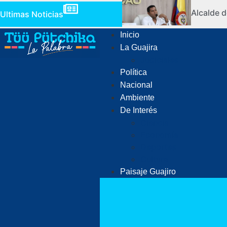
Alcalde d
Ultimas Noticias
Inicio
La Guajira
Judiciales
Política
Nacional
Ambiente
De Interés
Ciencia
Economía
Deportes
Cultura
Paisaje Guajiro