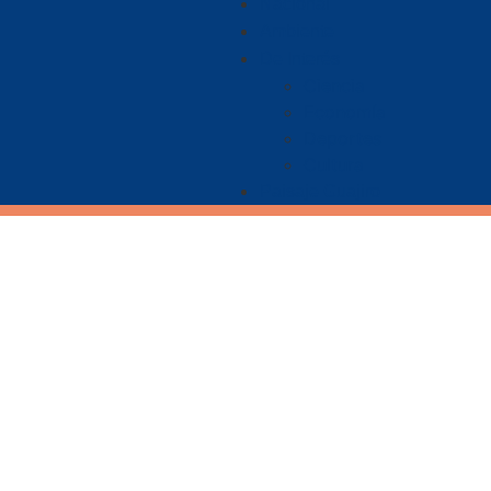
Nacional
Ambiente
De Interés
Ciencia
Economía
Deportes
Cultura
Paisaje Guajiro