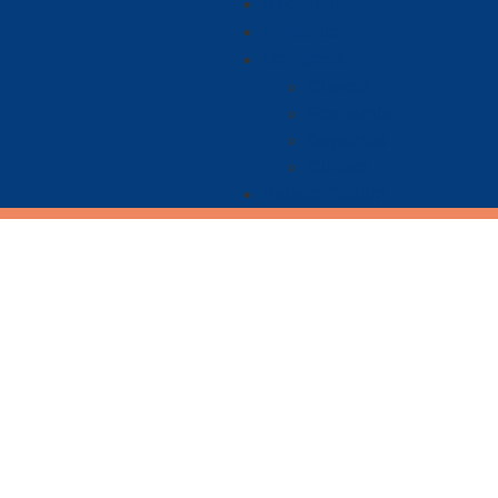
Nacional
Ambiente
De Interés
Ciencia
Economía
Deportes
Cultura
Paisaje Guajiro