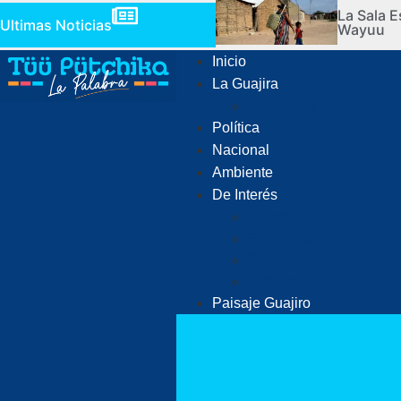
La Sala E
Ultimas Noticias
Wayuu
Inicio
La Guajira
Judiciales
Política
Nacional
Ambiente
De Interés
Ciencia
Economía
Deportes
Cultura
Paisaje Guajiro