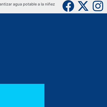
ntizar agua potable a la niñez
La Guaji