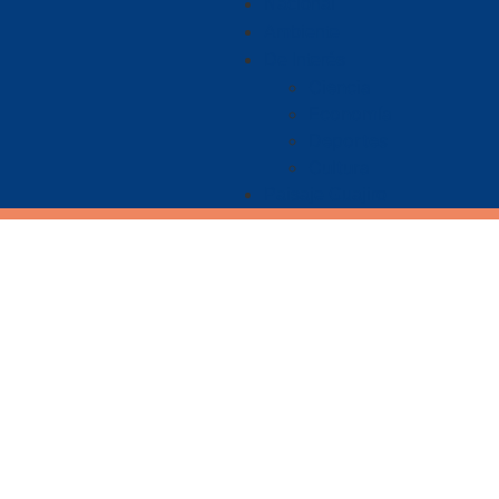
Nacional
Ambiente
De Interés
Ciencia
Economía
Deportes
Cultura
Paisaje Guajiro