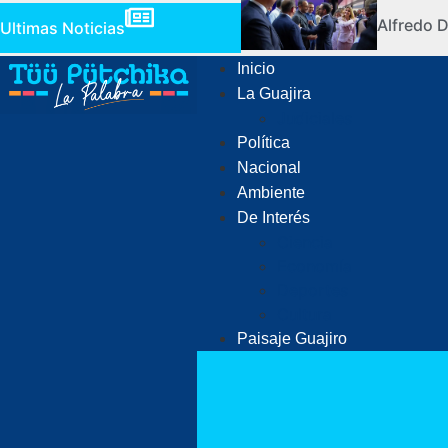
Alfredo D
Ultimas Noticias
Inicio
La Guajira
Judiciales
Política
Nacional
Ambiente
De Interés
Ciencia
Economía
Deportes
Cultura
Paisaje Guajiro