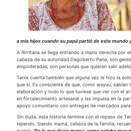
a mis hijos cuando su papá partió de este mundo 
A Rirritana se llega entrando a mano derecha por el 
cabeza de su autoridad Dagoberto Pana, son gente 
empoderadas, son personas que quieren salir adel
Tania cuenta también que alguna vez le hizo la solic
que sí. Es consciente de que, como wayuu, sabían t
elaboración y todo lo que tuviese que ver con el ar
en fortalecimiento artesanal y las impulsa en la par
apoyo comunitario con entregas de mercados para 
Sin duda, esta historia termina con el repaso de Ta
tejiendo. Siendo mamá, cabeza de la familia, recue
mamá:
“Es lo que decía mama, como estaba muy pe