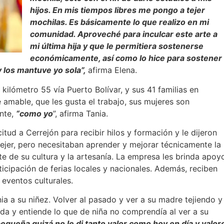
hijos. En mis tiempos libres me pongo a tejer
mochilas. Es básicamente lo que realizo en mi
comunidad. Aproveché para inculcar este arte a
mi última hija y que le permitiera sostenerse
económicamente, así como lo hice para sostener
y los mantuve yo sola”,
afirma Elena.
kilómetro 55 vía Puerto Bolívar, y sus 41 familias en
amable, que les gusta el trabajo, sus mujeres son
ante,
“como yo
”, afirma Tania.
itud a Cerrejón para recibir hilos y formación y le dijeron
ejer, pero necesitaban aprender y mejorar técnicamente la
te de su cultura y la artesanía. La empresa les brinda apoy
ticipación de ferias locales y nacionales. Además, reciben
eventos culturales.
nia a su niñez. Volver al pasado y ver a su madre tejiendo y
rda y entiende lo que de niña no comprendía al ver a su
queña quizá no le di tanto valor como hoy en día y valor