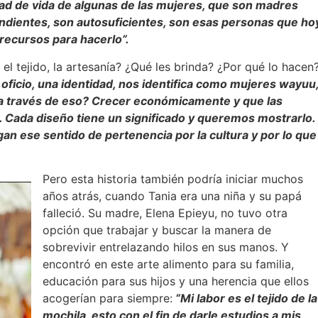
dad de vida de algunas de las mujeres, que son madres
dientes, son autosuficientes, son esas personas que ho
 recursos para hacerlo”.
 el tejido, la artesanía? ¿Qué les brinda? ¿Por qué lo hacen
n oficio, una identidad, nos identifica como mujeres wayuu
 través de eso? Crecer económicamente y que las
. Cada diseño tiene un significado y queremos mostrarlo.
n ese sentido de pertenencia por la cultura y por lo que
Pero esta historia también podría iniciar muchos
años atrás, cuando Tania era una niña y su papá
falleció. Su madre, Elena Epieyu, no tuvo otra
opción que trabajar y buscar la manera de
sobrevivir entrelazando hilos en sus manos. Y
encontró en este arte alimento para su familia,
educación para sus hijos y una herencia que ellos
acogerían para siempre:
“Mi labor es el tejido de la
mochila, esto con el fin de darle estudios a mis