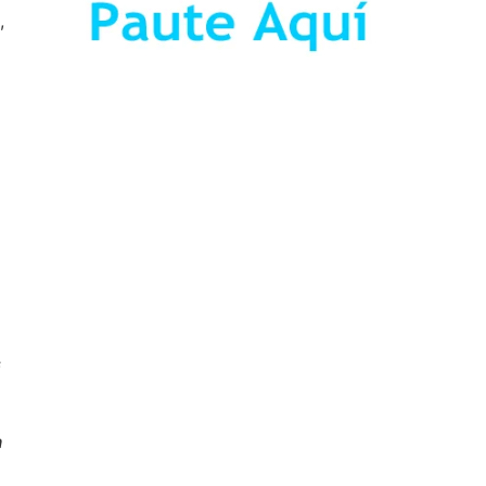
,
s
a