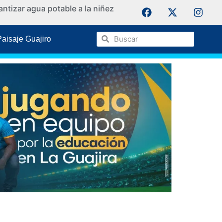
ntizar agua potable a la niñez
La Guaji
Paisaje Guajiro