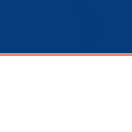
Ambiente
De Interés
Ciencia
Economía
Deportes
Cultura
Paisaje Guajiro