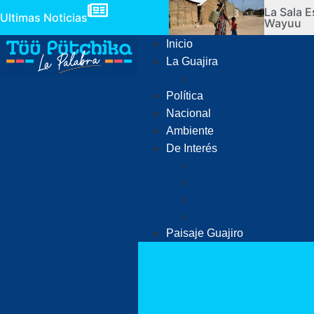
La Sala E
Ultimas Noticias
Wayuu
Inicio
La Guajira
Judiciales
Política
Nacional
Ambiente
De Interés
Ciencia
Economía
Deportes
Cultura
Paisaje Guajiro