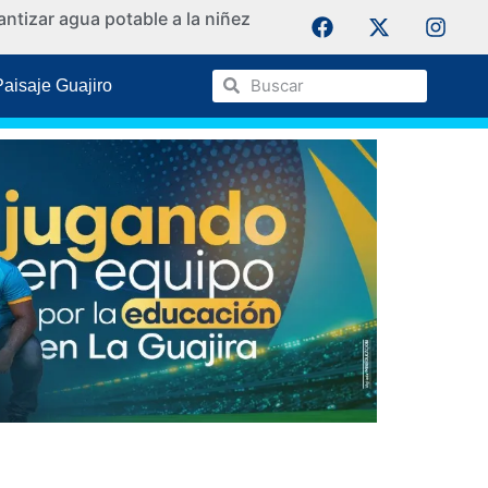
ntizar agua potable a la niñez
La Guaji
Paisaje Guajiro