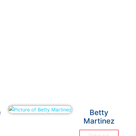
e
Betty
Martinez
Todos sus