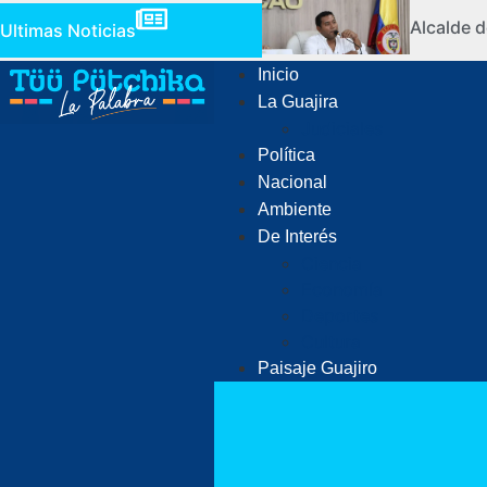
Alcalde d
Ultimas Noticias
Inicio
La Guajira
Judiciales
Política
Nacional
Ambiente
De Interés
Ciencia
Economía
Deportes
Cultura
Paisaje Guajiro