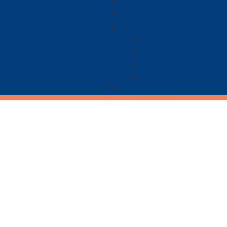
Nacional
Ambiente
De Interés
Ciencia
Economía
Deportes
Cultura
Paisaje Guajiro