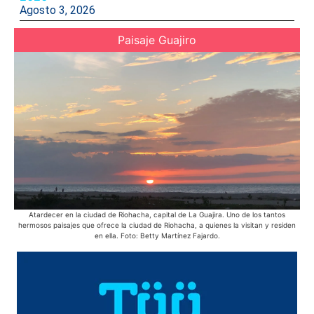
Agosto 3, 2026
Paisaje Guajiro
Atardecer en la ciudad de Riohacha, capital de La Guajira. Uno de los tantos
E
hermosos paisajes que ofrece la ciudad de Riohacha, a quienes la visitan y residen
pue
en ella. Foto: Betty Martínez Fajardo.