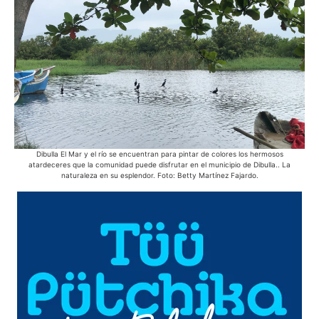
Dibulla El Mar y el río se encuentran para pintar de colores los hermosos
E
atardeceres que la comunidad puede disfrutar en el municipio de Dibulla.. La
s
naturaleza en su esplendor. Foto: Betty Martínez Fajardo.