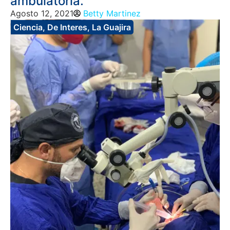
ambulatoria.
Agosto 12, 2021
Betty Martinez
Ciencia
,
De Interes
,
La Guajira