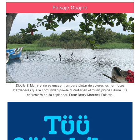
Paisaje Guajiro
Dibulla El Mar y el río se encuentran para pintar de colores los hermosos
Ac
atardeceres que la comunidad puede disfrutar en el municipio de Dibulla.. La
Azu
naturaleza en su esplendor. Foto: Betty Martínez Fajardo.
púb
d