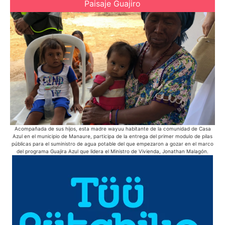
Paisaje Guajiro
Acompañada de sus hijos, esta madre wayuu habitante de la comunidad de Casa
La
Azul en el municipio de Manaure, participa de la entrega del primer modulo de pilas
sol
públicas para el suministro de agua potable del que empezaron a gozar en el marco
del programa Guajira Azul que lidera el Ministro de Vivienda, Jonathan Malagón.