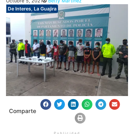
Octubre 5, 2021
Betty Martinez
De Interes
,
La Guajira
Comparte
Publicidad