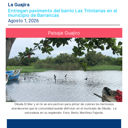
La Guajira
Entregan pavimento del barrio Las Trinitarias en el
municipio de Barrancas
Agosto 1, 2026
Paisaje Guajiro
Dibulla El Mar y el río se encuentran para pintar de colores los hermosos
Ac
atardeceres que la comunidad puede disfrutar en el municipio de Dibulla.. La
Azu
naturaleza en su esplendor. Foto: Betty Martínez Fajardo.
púb
d