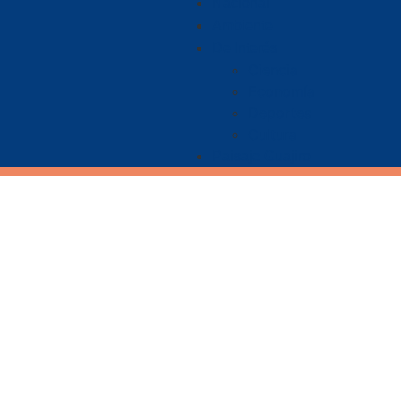
Nacional
Ambiente
De Interés
Ciencia
Economía
Deportes
Cultura
Paisaje Guajiro