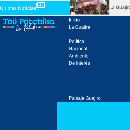
La Guaji
Ultimas Noticias
Inicio
La Guajira
Judiciales
Política
Nacional
Ambiente
De Interés
Ciencia
Economía
Deportes
Cultura
Paisaje Guajiro