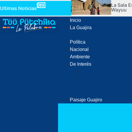
La Sala E
Ultimas Noticias
Wayuu
Inicio
La Guajira
Judiciales
Política
Nacional
Ambiente
De Interés
Ciencia
Economía
Deportes
Cultura
Paisaje Guajiro