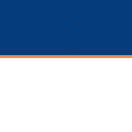
Nacional
Ambiente
De Interés
Ciencia
Economía
Deportes
Cultura
Paisaje Guajiro