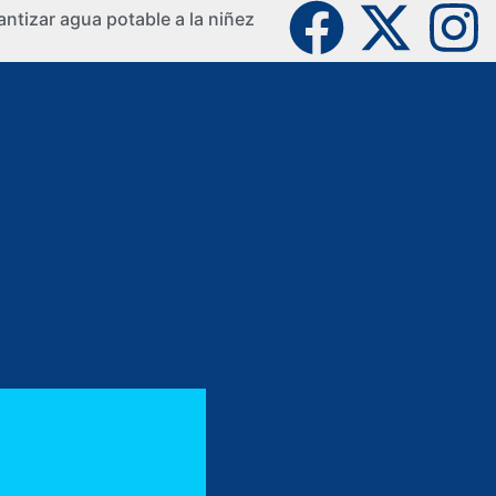
ntizar agua potable a la niñez
La Guaji