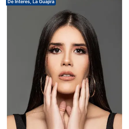
De Interes
,
La Guajira