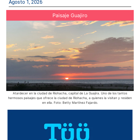
Agosto 1, 2026
Paisaje Guajiro
Atardecer en la ciudad de Riohacha, capital de La Guajira. Uno de los tantos
Ac
hermosos paisajes que ofrece la ciudad de Riohacha, a quienes la visitan y residen
Azu
en ella. Foto: Betty Martínez Fajardo.
púb
d