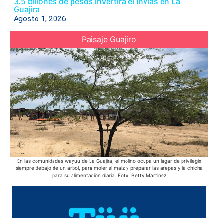
3.5 billones de pesos invertirá el Invias en La
Guajira
Agosto 1, 2026
Paisaje Guajiro
En las comunidades wayuu de La Guajira, el molino ocupa un lugar de privilegio
Des
siempre debajo de un arbol, para moler el maiz y preparar las arepas y la chicha
para su alimentaciòn diaria. Foto: Betty Martinez