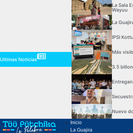
La Sala E
Wayuu
La Guaji
IPSI Kot
Más visib
Ultimas Noticias
3.5 billo
Entregan 
Secuestr
Nuevo doc
Inicio
La Guajira