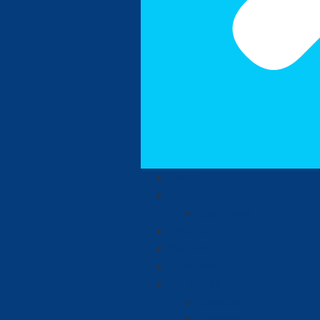
Inicio
La Guajira
Judiciales
Política
Nacional
Ambiente
De Interés
Ciencia
Economía