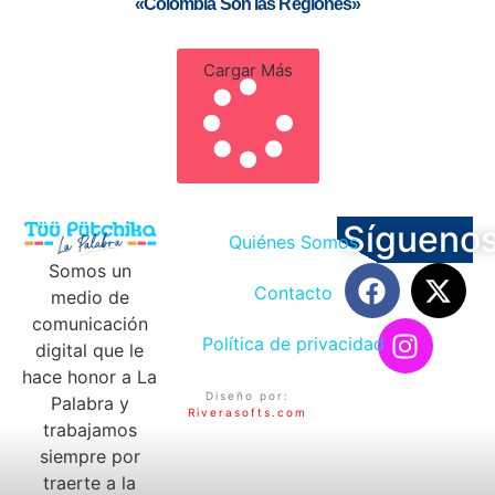
«Colombia Son las Regiones»
Cargar Más
Sígueno
Quiénes Somos
Somos un
Contacto
medio de
comunicación
Política de privacidad
digital que le
hace honor a La
Diseño por:
Palabra y
Riverasofts.com
trabajamos
siempre por
traerte a la