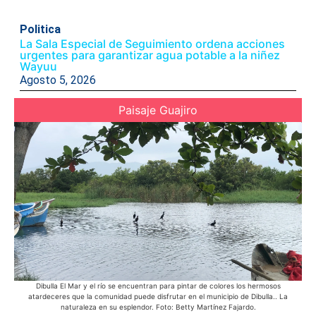
Politica
La Sala Especial de Seguimiento ordena acciones
urgentes para garantizar agua potable a la niñez
Wayuu
Agosto 5, 2026
Paisaje Guajiro
Dibulla El Mar y el río se encuentran para pintar de colores los hermosos
Ac
atardeceres que la comunidad puede disfrutar en el municipio de Dibulla.. La
Azu
naturaleza en su esplendor. Foto: Betty Martínez Fajardo.
púb