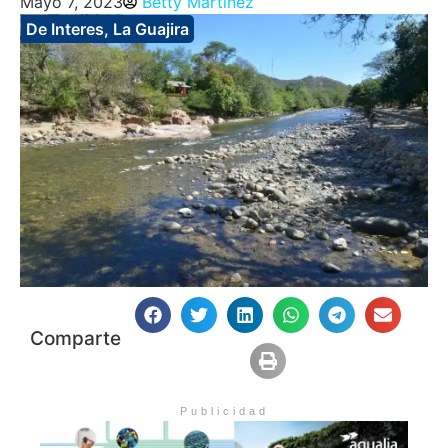
Mayo 7, 2023
Betty Martinez
De Interes
,
La Guajira
Comparte
Publicidad