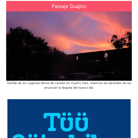
Paisaje Guajiro
Desfile de los vagones llenos de carbón en Cuatro Vías, mientras los destellos de luz
En 
anuncian la llegada del nuevo día.
bic