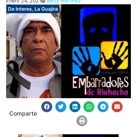
Enero 24, 2021
Betty Martinez
De Interes
,
La Guajira
Comparte