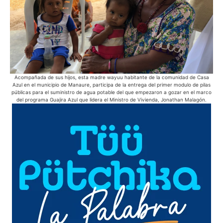
Acompañada de sus hijos, esta madre wayuu habitante de la comunidad de Casa
Azul en el municipio de Manaure, participa de la entrega del primer modulo de pilas
he
públicas para el suministro de agua potable del que empezaron a gozar en el marco
del programa Guajira Azul que lidera el Ministro de Vivienda, Jonathan Malagón.