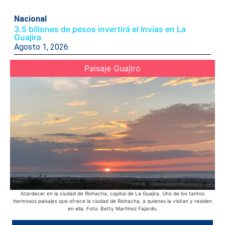
Nacional
3.5 billones de pesos invertirá el Invias en La
Guajira
Agosto 1, 2026
Paisaje Guajiro
Atardecer en la ciudad de Riohacha, capital de La Guajira. Uno de los tantos
Ac
hermosos paisajes que ofrece la ciudad de Riohacha, a quienes la visitan y residen
Azu
en ella. Foto: Betty Martínez Fajardo.
púb
d