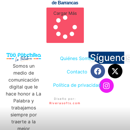
de Barrancas
Cargar Más
Sígueno
Quiénes Somos
Somos un
Contacto
medio de
comunicación
Política de privacidad
digital que le
hace honor a La
Diseño por:
Palabra y
Riverasofts.com
trabajamos
siempre por
traerte a la
mejor