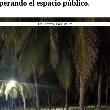
perando el espacio público.
De Interes
,
La Guajira
De Interes
,
La Guajira