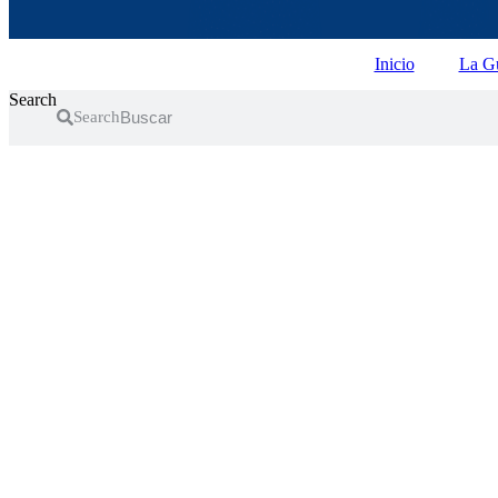
Inicio
La Gu
Search
Search