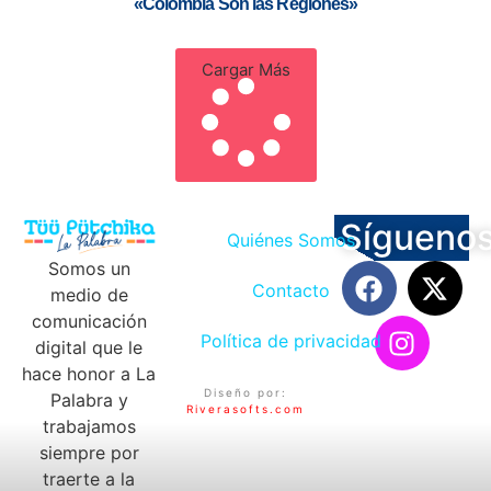
«Colombia Son las Regiones»
Cargar Más
Sígueno
Quiénes Somos
Somos un
Contacto
medio de
comunicación
Política de privacidad
digital que le
hace honor a La
Diseño por:
Palabra y
Riverasofts.com
trabajamos
siempre por
traerte a la