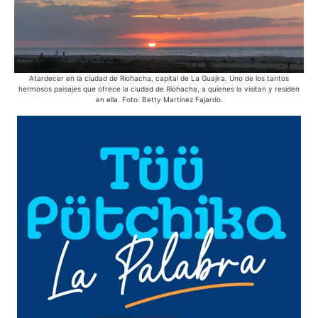
Atardecer en la ciudad de Riohacha, capital de La Guajira. Uno de los tantos
Ac
hermosos paisajes que ofrece la ciudad de Riohacha, a quienes la visitan y residen
Azu
en ella. Foto: Betty Martínez Fajardo.
púb
d