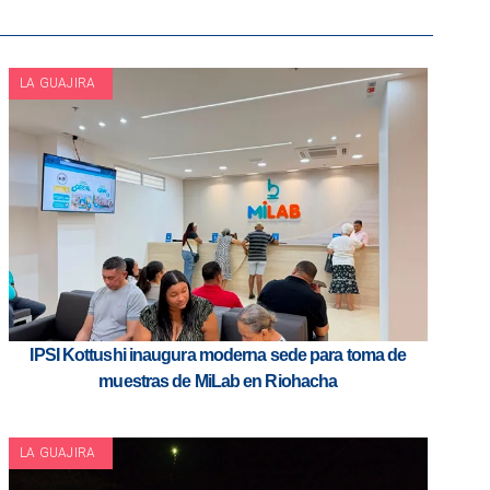
LA GUAJIRA
IPSI Kottushi inaugura moderna sede para toma de
muestras de MiLab en Riohacha
LA GUAJIRA